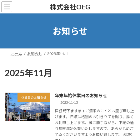
コ
ナ
株式会社OEG
ン
ビ
テ
ゲ
ン
ー
ツ
シ
お知らせ
へ
ョ
ス
ン
キ
に
ッ
移
ホーム
お知らせ
2025年11月
プ
動
2025年11月
年末年始休業日のお知らせ
休業日のお知らせ
2025-11-13
拝啓 時下ますますご清栄のこととお慶び申し上
げます。 日頃は格別のお引き立てを賜り、厚く
お礼申し上げます。 誠に勝手ながら、下記の通
り年末年始休業いたしますので、あらかじめご
了承くださいますようお願い致します。 お取引