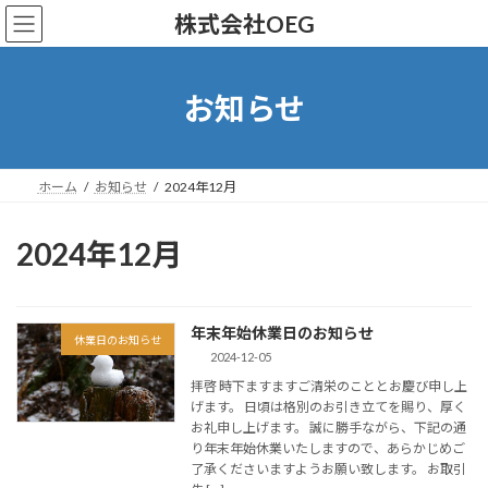
コ
ナ
株式会社OEG
ン
ビ
テ
ゲ
ン
ー
ツ
シ
お知らせ
へ
ョ
ス
ン
キ
に
ッ
移
ホーム
お知らせ
2024年12月
プ
動
2024年12月
年末年始休業日のお知らせ
休業日のお知らせ
2024-12-05
拝啓 時下ますますご清栄のこととお慶び申し上
げます。 日頃は格別のお引き立てを賜り、厚く
お礼申し上げます。 誠に勝手ながら、下記の通
り年末年始休業いたしますので、あらかじめご
了承くださいますようお願い致します。 お取引